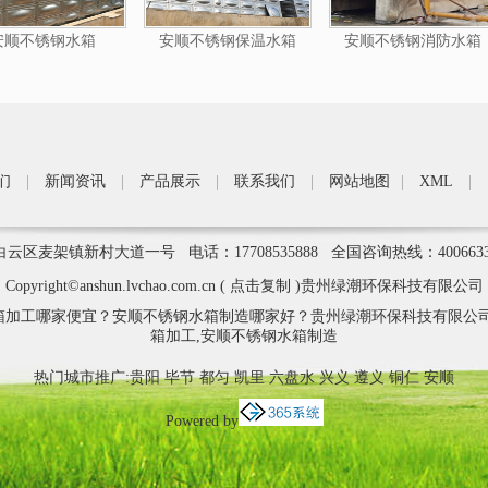
安顺不锈钢水箱
安顺不锈钢保温水箱
安顺不锈钢消防水箱
们
|
新闻资讯
|
产品展示
|
联系我们
|
网站地图
|
XML
|
区麦架镇新村大道一号 电话：17708535888 全国咨询热线：400663
Copyright©
anshun.lvchao.com.cn
(
点击复制
)贵州绿潮环保科技有限公司
箱加工哪家便宜？安顺不锈钢水箱制造哪家好？贵州绿潮环保科技有限公司
箱加工,安顺不锈钢水箱制造
热门城市推广:
贵阳
毕节
都匀
凯里
六盘水
兴义
遵义
铜仁
安顺
Powered by