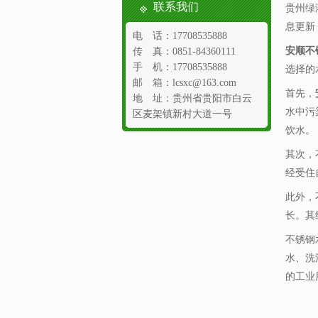
联系我们
贵州绿
息更新
电 话：17708535888
安顺不
传 真：0851-84360111
手 机：17708535888
选择的
邮 箱：lcsxc@163.com
首先，
地 址：贵州省贵阳市白云
水中污
区麦架镇新村大道一号
饮水。
其次，
经受住
此外，
长。其
不锈钢
水、洗
的工业