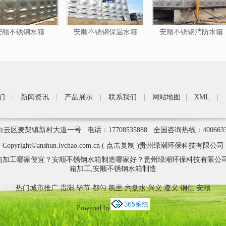
安顺不锈钢水箱
安顺不锈钢保温水箱
安顺不锈钢消防水箱
们
|
新闻资讯
|
产品展示
|
联系我们
|
网站地图
|
XML
|
区麦架镇新村大道一号 电话：17708535888 全国咨询热线：400663
Copyright©
anshun.lvchao.com.cn
(
点击复制
)贵州绿潮环保科技有限公司
箱加工哪家便宜？安顺不锈钢水箱制造哪家好？贵州绿潮环保科技有限公司
箱加工,安顺不锈钢水箱制造
热门城市推广:
贵阳
毕节
都匀
凯里
六盘水
兴义
遵义
铜仁
安顺
Powered by