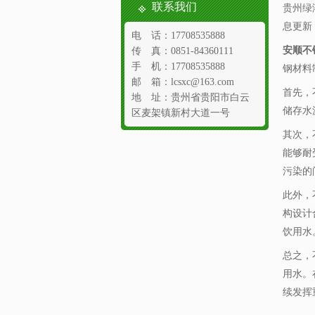
联系我们
贵州绿
息更新
电 话：17708535888
安顺不
传 真：0851-84360111
手 机：17708535888
钢材料
邮 箱：lcsxc@163.com
首先，
地 址：贵州省贵阳市白云
储存水
区麦架镇新村大道一号
其次，
能够耐
污染的
此外，
构设计
饮用水
总之，
用水。
续发挥