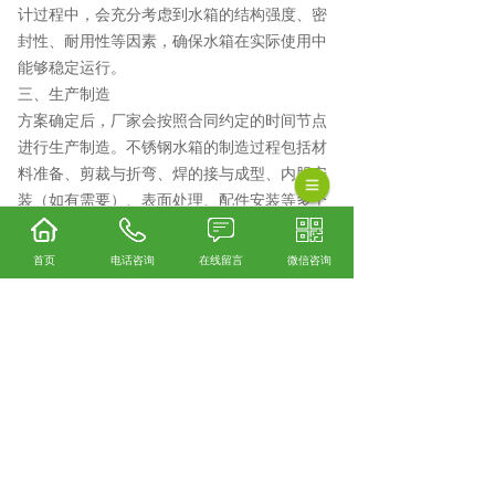
计过程中，会充分考虑到水箱的结构强度、密
封性、耐用性等因素，确保水箱在实际使用中
能够稳定运行。
三、生产制造
方案确定后，厂家会按照合同约定的时间节点
进行生产制造。不锈钢水箱的制造过程包括材
料准备、剪裁与折弯、焊的接与成型、内胆安
装（如有需要）、表面处理、配件安装等多个
环节。每个环节都需要严格控制质量，确保水
箱的整体性能。
首页
电话咨询
在线留言
微信咨询
四、质量检验与测试
水箱生产完成后，厂家会进行严格的质量检验
和测试。这包括外观检查、焊缝检查、渗漏测
试以及压力测试等，以确保水箱的性能达标。
安顺不锈钢水箱厂家怎么样？安顺不锈钢水箱
加工哪家便宜？安顺不锈钢水箱制造哪家好？
贵州绿潮环保科技有限公司主要提供安顺不锈
钢水箱厂家,安顺不锈钢水箱加工,安顺不锈钢水