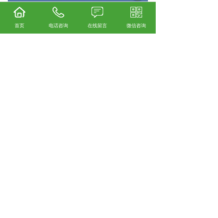
首页
电话咨询
在线留言
微信咨询
安顺不锈钢水箱厂家怎么样？安顺不锈钢水箱
加工哪家便宜？安顺不锈钢水箱制造哪家好？
贵州绿潮环保科技有限公司主要提供安顺不锈
钢水箱厂家,安顺不锈钢水箱加工,安顺不锈钢水
箱制造,
相关标签：
不锈钢水箱
,
不锈钢水箱加工
,