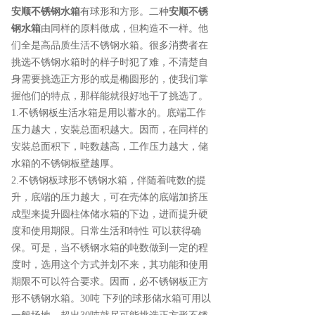
安顺不锈钢水箱
有球形和方形。二种
安顺不锈
钢水箱
由同样的原料做成，但构造不一样。他
们全是高品质生活不锈钢水箱。很多消费者在
挑选不锈钢水箱时的样子时犯了难，不清楚自
身需要挑选正方形的或是椭圆形的，使我们掌
握他们的特点，那样能就很好地干了挑选了。
1.不锈钢板生活水箱是用以蓄水的。底端工作
压力越大，安裝总面积越大。因而，在同样的
安裝总面积下，吨数越高，工作压力越大，储
水箱的不锈钢板壁越厚。
2.不锈钢板球形不锈钢水箱，伴随着吨数的提
升，底端的压力越大，可在壳体的底端加挤压
成型来提升圆柱体储水箱的下边，进而提升硬
度和使用期限。日常生活和特性 可以获得确
保。可是，当不锈钢水箱的吨数做到一定的程
度时，选用这个方式并划不来，其功能和使用
期限不可以符合要求。因而，必不锈钢板正方
形不锈钢水箱。30吨 下列的球形储水箱可用以