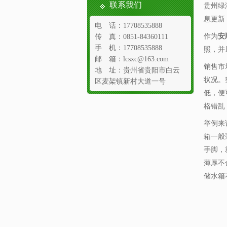
联系我们
贵州绿
息更新
电 话：17708535888
作为
安
传 真：0851-84360111
手 机：17708535888
照，并
邮 箱：lcsxc@163.com
销售市
地 址：贵州省贵阳市白云
状况。
区麦架镇新村大道一号
低，便
格错乱
举例来
箱一般
手脚，
薄厚不
储水箱