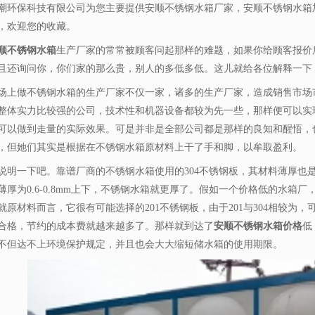
潮环保科技有限公司为您主要提供
安顺不锈钢水箱厂家
，安顺不锈钢水箱
，欢迎您的收藏。
顺不锈钢水箱
生产厂家的常常被顾客问起那样的难题，如果你给顾客报价
且还询问你，你们家的那么贵，别人的多低多低。这儿就给各位解释一下
场上做不锈钢水箱的生产厂家不仅一家，诸多的生产厂家，造成销售市场
整体实力比较强的公司，技术性和机器设备都较为先一些，那样便可以实
可以做到走量的实际效果。可是并非是全部公司都是那样的良知和醒悟，
，但她们其实是根据在不锈钢水箱原材料上干了手和脚，以牟取盈利。
说明一下吧。靠谱厂商的不锈钢水箱使用的304不锈钢板，其材料薄厚也
薄厚为0.6-0.8mm上下，不锈钢水箱就更厚了。假如一个价格低的水箱
就原材料而言，它很有可能选择的201不锈钢板，由于201与304相较为
合格，节约的成本费就越来越多了。那样就到达了
安顺不锈钢水箱价格
低
不但达不上环境保护规定，并且也会大大缩短储水箱的使用期限。