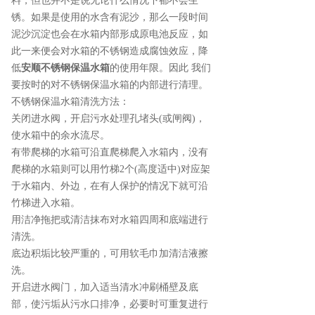
料，但也并不是说无论什么情况下都不会生
锈。如果是使用的水含有泥沙，那么一段时间
泥沙沉淀也会在水箱内部形成原电池反应，如
此一来便会对水箱的不锈钢造成腐蚀效应，降
低
安顺不锈钢保温水箱
的使用年限。因此 我们
要按时的对不锈钢保温水箱的内部进行清理。
不锈钢保温水箱清洗方法：
关闭进水阀，开启污水处理孔堵头(或闸阀)，
使水箱中的余水流尽。
有带爬梯的水箱可沿直爬梯爬入水箱内，没有
爬梯的水箱则可以用竹梯2个(高度适中)对应架
于水箱内、外边，在有人保护的情况下就可沿
竹梯进入水箱。
用洁净拖把或清洁抹布对水箱四周和底端进行
清洗。
底边积垢比较严重的，可用软毛巾加清洁液擦
洗。
开启进水阀门，加入适当清水冲刷桶壁及底
部，使污垢从污水口排净，必要时可重复进行