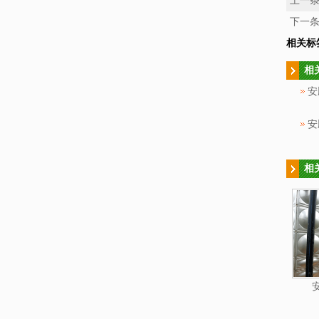
上一
下一
相关标
相
安
相