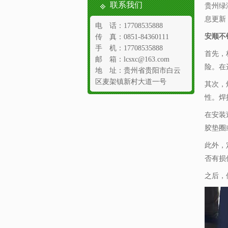
联系我们
贵州绿
息更新
电 话：17708535888
安顺不
传 真：0851-84360111
手 机：17708535888
首先，
邮 箱：lcsxc@163.com
险。在
地 址：贵州省贵阳市白云
区麦架镇新村大道一号
其次，
性。焊
在安装
胶垫圈
此外，
否有损
之后，