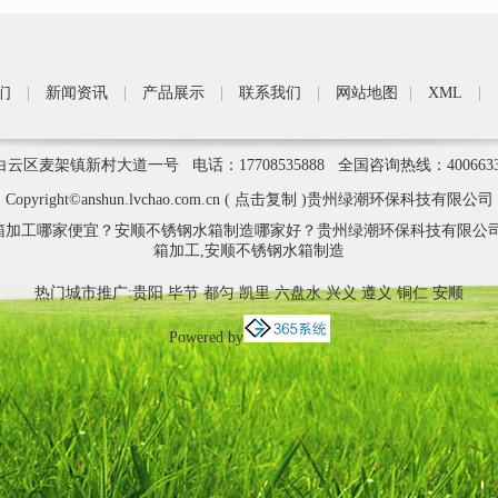
们
|
新闻资讯
|
产品展示
|
联系我们
|
网站地图
|
XML
|
区麦架镇新村大道一号 电话：17708535888 全国咨询热线：400663
Copyright©
anshun.lvchao.com.cn
(
点击复制
)贵州绿潮环保科技有限公司
箱加工哪家便宜？安顺不锈钢水箱制造哪家好？贵州绿潮环保科技有限公司
箱加工,安顺不锈钢水箱制造
热门城市推广:
贵阳
毕节
都匀
凯里
六盘水
兴义
遵义
铜仁
安顺
Powered by