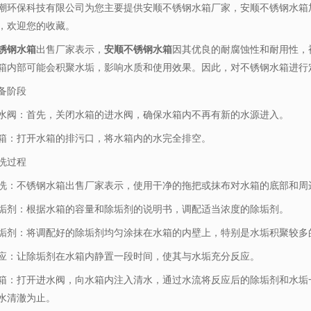
潮环保科技有限公司为您主要提供
安顺不锈钢水箱厂家
，安顺不锈钢水箱
，欢迎您的收藏。
锈钢水箱
出售厂家表示，
安顺不锈钢水箱
因其优良的耐腐蚀性和耐用性，
箱内部可能会积聚水垢，影响水质和使用效果。因此，对不锈钢水箱进行
备阶段
水阀：首先，关闭水箱的进水阀，确保水箱内不再有新的水源进入。
箱：打开水箱的排污口，将水箱内的水完全排空。
洗过程
洗：不锈钢水箱出售厂家表示，使用干净的拖把或抹布对水箱的底部和周
垢剂：根据水箱的容量和除垢剂的说明书，调配适当浓度的除垢剂。
垢剂：将调配好的除垢剂均匀涂抹在水箱的内壁上，特别是水垢积聚较多
应：让除垢剂在水箱内静置一段时间，使其与水垢充分反应。
箱：打开进水阀，向水箱内注入清水，通过水流将反应后的除垢剂和水垢
水清澈为止。