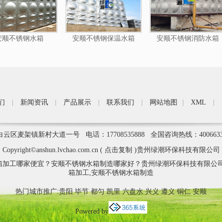
安顺不锈钢水箱
安顺不锈钢保温水箱
安顺不锈钢消防水箱
们
|
新闻资讯
|
产品展示
|
联系我们
|
网站地图
|
XML
|
区麦架镇新村大道一号 电话：17708535888 全国咨询热线：400663
Copyright©
anshun.lvchao.com.cn
(
点击复制
)贵州绿潮环保科技有限公司
箱加工哪家便宜？安顺不锈钢水箱制造哪家好？贵州绿潮环保科技有限公司
箱加工,安顺不锈钢水箱制造
热门城市推广:
贵阳
毕节
都匀
凯里
六盘水
兴义
遵义
铜仁
安顺
Powered by