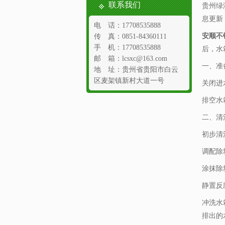
联系我们
贵州绿
息更新
电 话：17708535888
安顺不
传 真：0851-84360111
手 机：17708535888
后，水
邮 箱：lcsxc@163.com
一、准
地 址：贵州省贵阳市白云
区麦架镇新村大道一号
关闭进
排空水
二、清
初步清
调配除
涂抹除
静置反
冲洗水
排出的